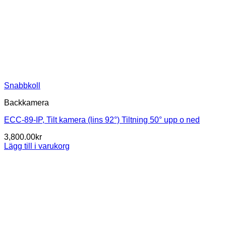
Snabbkoll
Backkamera
ECC-89-IP, Tilt kamera (lins 92°) Tiltning 50° upp o ned
3,800.00
kr
Lägg till i varukorg