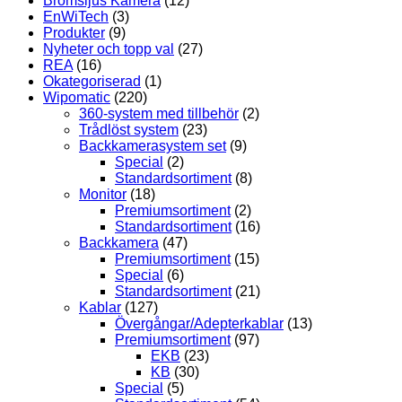
Bromsljus Kamera
(12)
EnWiTech
(3)
Produkter
(9)
Nyheter och topp val
(27)
REA
(16)
Okategoriserad
(1)
Wipomatic
(220)
360-system med tillbehör
(2)
Trådlöst system
(23)
Backkamerasystem set
(9)
Special
(2)
Standardsortiment
(8)
Monitor
(18)
Premiumsortiment
(2)
Standardsortiment
(16)
Backkamera
(47)
Premiumsortiment
(15)
Special
(6)
Standardsortiment
(21)
Kablar
(127)
Övergångar/Adepterkablar
(13)
Premiumsortiment
(97)
EKB
(23)
KB
(30)
Special
(5)