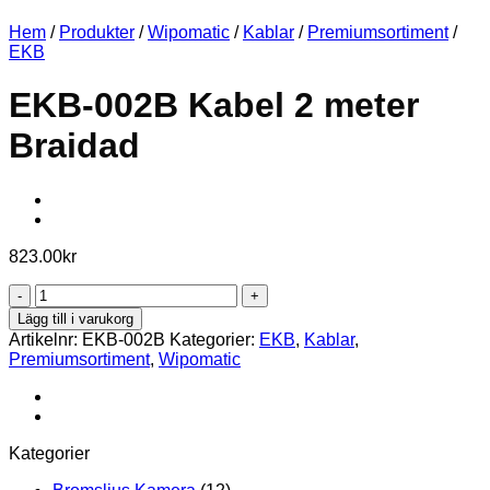
Hem
/
Produkter
/
Wipomatic
/
Kablar
/
Premiumsortiment
/
EKB
EKB-002B Kabel 2 meter
Braidad
823.00
kr
EKB-
002B
Lägg till i varukorg
Kabel
Artikelnr:
EKB-002B
Kategorier:
EKB
,
Kablar
,
2
Premiumsortiment
,
Wipomatic
meter
Braidad
mängd
Kategorier