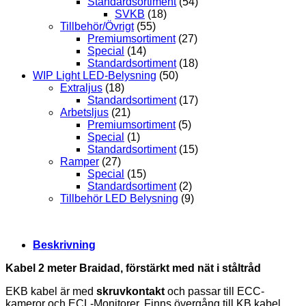
Standardsortiment
(54)
SVKB
(18)
Tillbehör/Övrigt
(55)
Premiumsortiment
(27)
Special
(14)
Standardsortiment
(18)
WIP Light LED-Belysning
(50)
Extraljus
(18)
Standardsortiment
(17)
Arbetsljus
(21)
Premiumsortiment
(5)
Special
(1)
Standardsortiment
(15)
Ramper
(27)
Special
(15)
Standardsortiment
(2)
Tillbehör LED Belysning
(9)
Beskrivning
Kabel 2 meter Braidad, förstärkt med nät i ståltråd
EKB kabel är med
skruvkontakt
och passar till ECC-
kameror och ECL-Monitorer. Finns övergång till KB kabel,