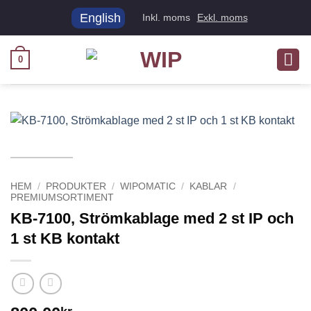
Skip
English
Inkl. moms
Exkl. moms
to
content
0
HEM
/
PRODUKTER
/
WIPOMATIC
/
KABLAR
/
PREMIUMSORTIMENT
KB-7100, Strömkablage med 2 st IP och
1 st KB kontakt