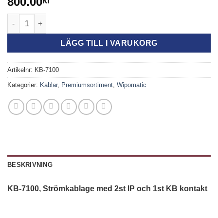
800.00
kr
KB-7100, Strömkablage med 2 st IP och 1 st KB kontakt mängd
LÄGG TILL I VARUKORG
Artikelnr:
KB-7100
Kategorier:
Kablar
,
Premiumsortiment
,
Wipomatic
BESKRIVNING
KB-7100, Strömkablage med 2st IP och 1st KB kontakt