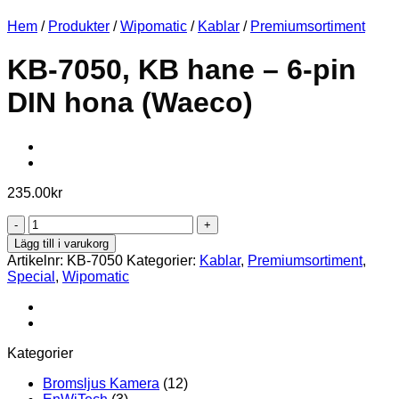
Hem
/
Produkter
/
Wipomatic
/
Kablar
/
Premiumsortiment
KB-7050, KB hane – 6-pin
DIN hona (Waeco)
235.00
kr
KB-
7050,
Lägg till i varukorg
KB
Artikelnr:
KB-7050
Kategorier:
Kablar
,
Premiumsortiment
,
hane
Special
,
Wipomatic
-
6-
pin
DIN
hona
Kategorier
(Waeco)
mängd
Bromsljus Kamera
(12)