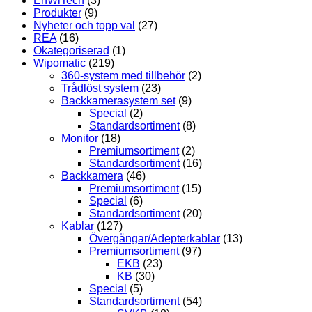
EnWiTech
(3)
Produkter
(9)
Nyheter och topp val
(27)
REA
(16)
Okategoriserad
(1)
Wipomatic
(219)
360-system med tillbehör
(2)
Trådlöst system
(23)
Backkamerasystem set
(9)
Special
(2)
Standardsortiment
(8)
Monitor
(18)
Premiumsortiment
(2)
Standardsortiment
(16)
Backkamera
(46)
Premiumsortiment
(15)
Special
(6)
Standardsortiment
(20)
Kablar
(127)
Övergångar/Adepterkablar
(13)
Premiumsortiment
(97)
EKB
(23)
KB
(30)
Special
(5)
Standardsortiment
(54)