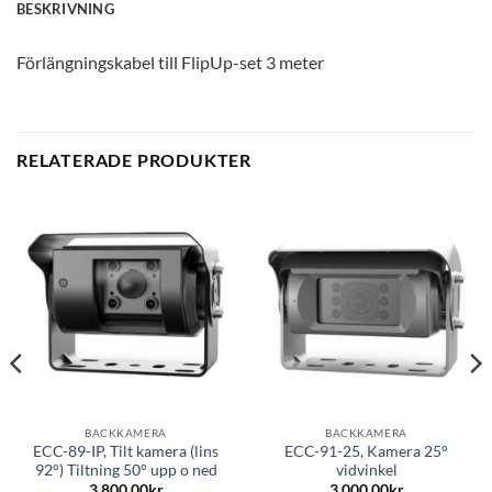
BESKRIVNING
Förlängningskabel till FlipUp-set 3 meter
RELATERADE PRODUKTER
BACKKAMERA
BACKKAMERA
ECC-89-IP, Tilt kamera (lins
ECC-91-25, Kamera 25°
92°) Tiltning 50° upp o ned
vidvinkel
3,800.00
kr
3,000.00
kr