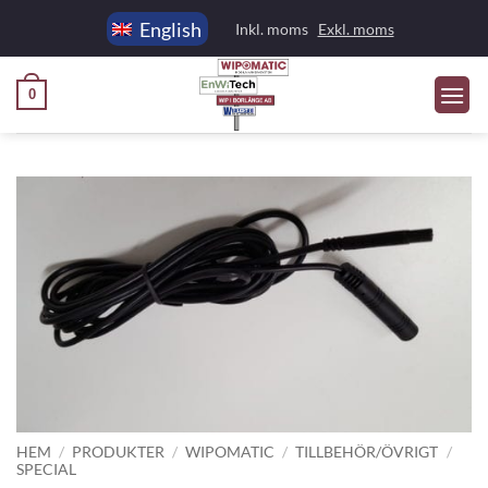
Skip
English
Inkl. moms
Exkl. moms
to
content
0
HEM
/
PRODUKTER
/
WIPOMATIC
/
TILLBEHÖR/ÖVRIGT
/
SPECIAL