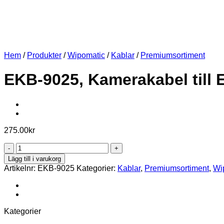
Hem
/
Produkter
/
Wipomatic
/
Kablar
/
Premiumsortiment
EKB-9025, Kamerakabel till
275.00
kr
EKB-
9025,
Lägg till i varukorg
Kamerakabel
Artikelnr:
EKB-9025
Kategorier:
Kablar
,
Premiumsortiment
,
Wi
till
ECC-
2000
mängd
Kategorier