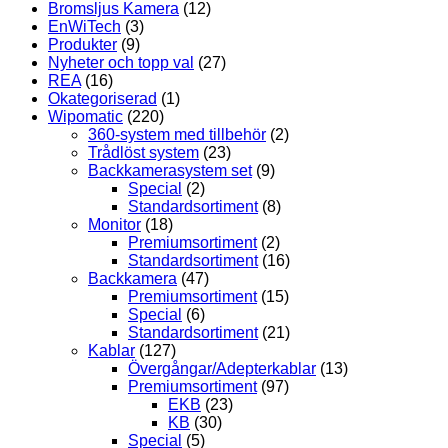
Bromsljus Kamera
(12)
EnWiTech
(3)
Produkter
(9)
Nyheter och topp val
(27)
REA
(16)
Okategoriserad
(1)
Wipomatic
(220)
360-system med tillbehör
(2)
Trådlöst system
(23)
Backkamerasystem set
(9)
Special
(2)
Standardsortiment
(8)
Monitor
(18)
Premiumsortiment
(2)
Standardsortiment
(16)
Backkamera
(47)
Premiumsortiment
(15)
Special
(6)
Standardsortiment
(21)
Kablar
(127)
Övergångar/Adepterkablar
(13)
Premiumsortiment
(97)
EKB
(23)
KB
(30)
Special
(5)