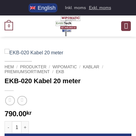
Skip
English
Inkl. moms
Exkl. moms
to
content
0
HEM
/
PRODUKTER
/
WIPOMATIC
/
KABLAR
/
PREMIUMSORTIMENT
/
EKB
EKB-020 Kabel 20 meter
790.00
kr
EKB-020 Kabel 20 meter mängd