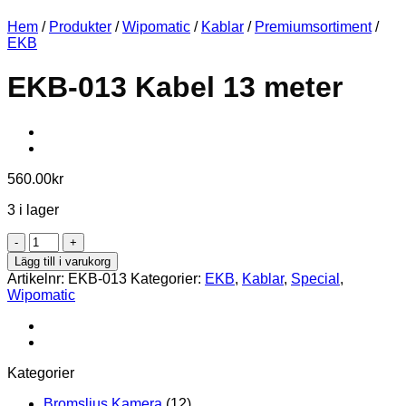
Hem
/
Produkter
/
Wipomatic
/
Kablar
/
Premiumsortiment
/
EKB
EKB-013 Kabel 13 meter
560.00
kr
3 i lager
EKB-
013
Lägg till i varukorg
Kabel
Artikelnr:
EKB-013
Kategorier:
EKB
,
Kablar
,
Special
,
13
Wipomatic
meter
mängd
Kategorier
Bromsljus Kamera
(12)