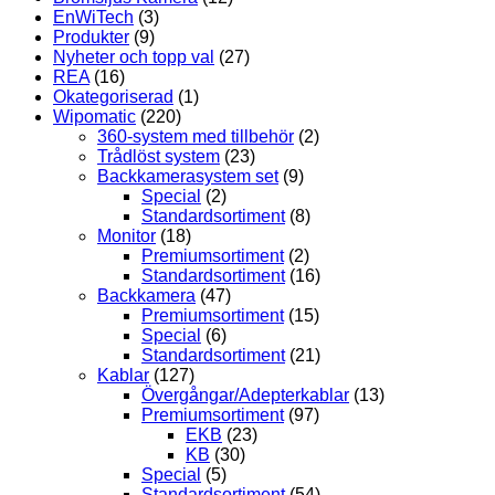
EnWiTech
(3)
Produkter
(9)
Nyheter och topp val
(27)
REA
(16)
Okategoriserad
(1)
Wipomatic
(220)
360-system med tillbehör
(2)
Trådlöst system
(23)
Backkamerasystem set
(9)
Special
(2)
Standardsortiment
(8)
Monitor
(18)
Premiumsortiment
(2)
Standardsortiment
(16)
Backkamera
(47)
Premiumsortiment
(15)
Special
(6)
Standardsortiment
(21)
Kablar
(127)
Övergångar/Adepterkablar
(13)
Premiumsortiment
(97)
EKB
(23)
KB
(30)
Special
(5)
Standardsortiment
(54)