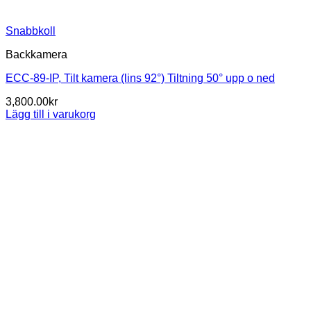
Snabbkoll
Backkamera
ECC-89-IP, Tilt kamera (lins 92°) Tiltning 50° upp o ned
3,800.00
kr
Lägg till i varukorg