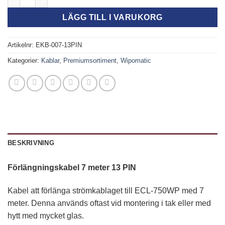
var:
är:
LÄGG TILL I VARUKORG
1,234.00kr.
1,000.00kr.
Artikelnr:
EKB-007-13PIN
Kategorier:
Kablar
,
Premiumsortiment
,
Wipomatic
BESKRIVNING
Förlängningskabel 7 meter 13 PIN
Kabel att förlänga strömkablaget till ECL-750WP med 7
meter. Denna används oftast vid montering i tak eller med
hytt med mycket glas.