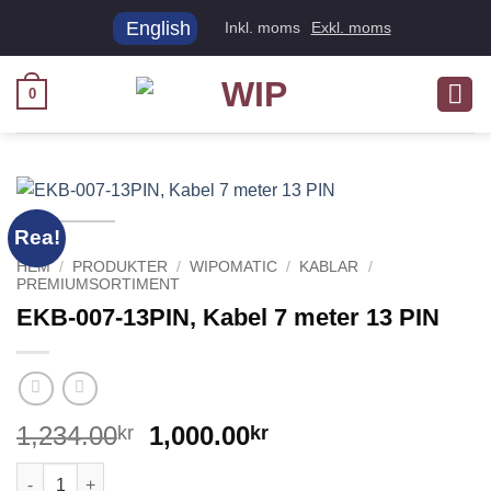
Skip
English
Inkl. moms
Exkl. moms
to
content
0
Rea!
HEM
/
PRODUKTER
/
WIPOMATIC
/
KABLAR
/
PREMIUMSORTIMENT
EKB-007-13PIN, Kabel 7 meter 13 PIN
Det
Det
1,234.00
1,000.00
kr
kr
ursprungliga
nuvarande
EKB-007-13PIN, Kabel 7 meter 13 PIN mängd
priset
priset