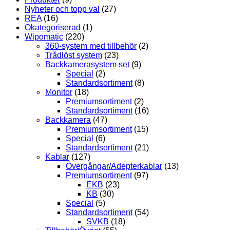
Nyheter och topp val
(27)
REA
(16)
Okategoriserad
(1)
Wipomatic
(220)
360-system med tillbehör
(2)
Trådlöst system
(23)
Backkamerasystem set
(9)
Special
(2)
Standardsortiment
(8)
Monitor
(18)
Premiumsortiment
(2)
Standardsortiment
(16)
Backkamera
(47)
Premiumsortiment
(15)
Special
(6)
Standardsortiment
(21)
Kablar
(127)
Övergångar/Adepterkablar
(13)
Premiumsortiment
(97)
EKB
(23)
KB
(30)
Special
(5)
Standardsortiment
(54)
SVKB
(18)