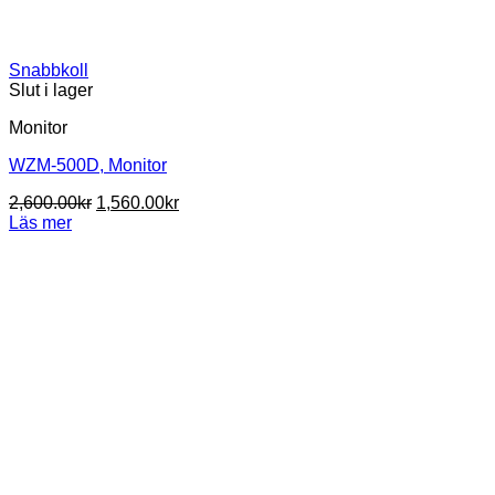
Snabbkoll
Slut i lager
Monitor
WZM-500D, Monitor
Det
Det
2,600.00
kr
1,560.00
kr
ursprungliga
nuvarande
Läs mer
priset
priset
var:
är:
2,600.00kr.
1,560.00kr.