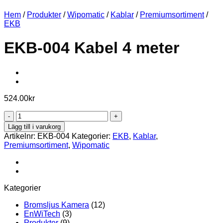
Hem
/
Produkter
/
Wipomatic
/
Kablar
/
Premiumsortiment
/
EKB
EKB-004 Kabel 4 meter
524.00
kr
EKB-
004
Lägg till i varukorg
Kabel
Artikelnr:
EKB-004
Kategorier:
EKB
,
Kablar
,
4
Premiumsortiment
,
Wipomatic
meter
mängd
Kategorier
Bromsljus Kamera
(12)
EnWiTech
(3)
Produkter
(9)