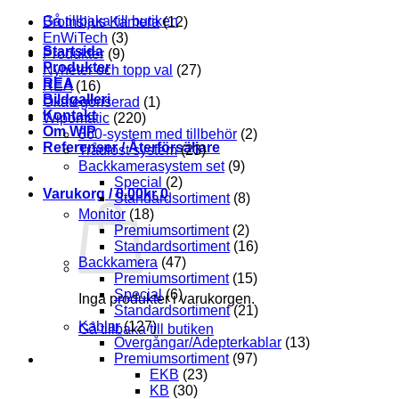
Gå tillbaka till butiken
Bromsljus Kamera
(12)
EnWiTech
(3)
Startsida
Produkter
(9)
Produkter
Nyheter och topp val
(27)
REA
REA
(16)
Bildgalleri
Okategoriserad
(1)
Kontakt
Wipomatic
(220)
Om WIP
360-system med tillbehör
(2)
Referenser / Återförsäljare
Trådlöst system
(23)
Backkamerasystem set
(9)
Special
(2)
Varukorg /
0.00
kr
0
Standardsortiment
(8)
Monitor
(18)
Premiumsortiment
(2)
Standardsortiment
(16)
Backkamera
(47)
Premiumsortiment
(15)
Special
(6)
Inga produkter i varukorgen.
Standardsortiment
(21)
Kablar
(127)
Gå tillbaka till butiken
Övergångar/Adepterkablar
(13)
Premiumsortiment
(97)
EKB
(23)
KB
(30)