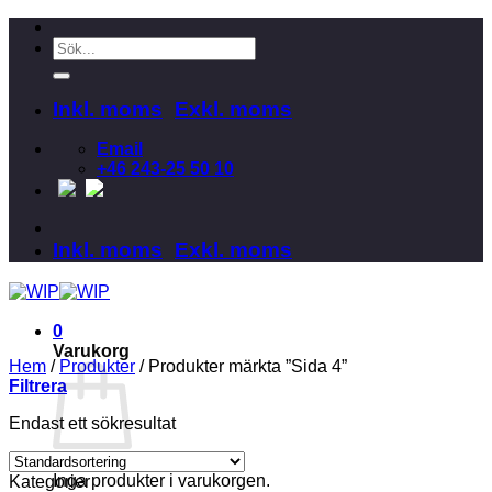
Skip
to
Sök
content
efter:
Inkl. moms
Exkl. moms
Email
+46 243-25 50 10
Inkl. moms
Exkl. moms
0
Varukorg
Hem
/
Produkter
/
Produkter märkta ”Sida 4”
Filtrera
Endast ett sökresultat
Inga produkter i varukorgen.
Kategorier