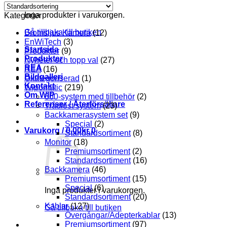
Inga produkter i varukorgen.
Kategorier
Gå tillbaka till butiken
Bromsljus Kamera
(12)
EnWiTech
(3)
Startsida
Produkter
(9)
Produkter
Nyheter och topp val
(27)
REA
REA
(16)
Bildgalleri
Okategoriserad
(1)
Kontakt
Wipomatic
(219)
Om WIP
360-system med tillbehör
(2)
Referenser / Återförsäljare
Trådlöst system
(23)
Backkamerasystem set
(9)
Special
(2)
Varukorg /
0.00
kr
0
Standardsortiment
(8)
Monitor
(18)
Premiumsortiment
(2)
Standardsortiment
(16)
Backkamera
(46)
Premiumsortiment
(15)
Special
(6)
Inga produkter i varukorgen.
Standardsortiment
(20)
Kablar
(127)
Gå tillbaka till butiken
Övergångar/Adepterkablar
(13)
Premiumsortiment
(97)