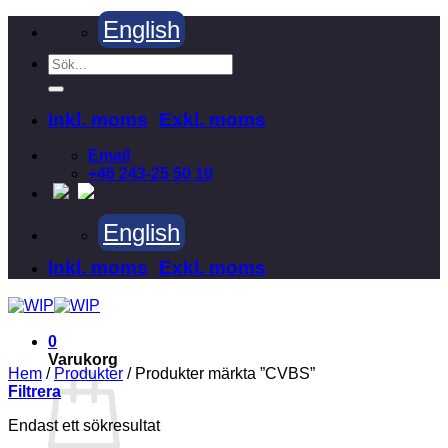
Skip
English
to
content
Sök
efter:
Inkl. moms
Exkl. moms
Email
+46 243-25 50 10
English
Inkl. moms
Exkl. moms
0
Varukorg
Hem
/
Produkter
/
Produkter märkta ”CVBS”
Filtrera
Endast ett sökresultat