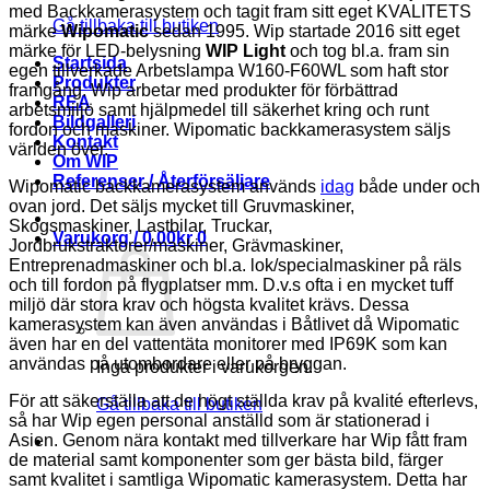
med Backkamerasystem och tagit fram sitt eget KVALITETS
Gå tillbaka till butiken
märke
Wipomatic
sedan 1995. Wip startade 2016 sitt eget
märke för LED-belysning
WIP Light
och tog bl.a. fram sin
Startsida
egen tillverkade Arbetslampa W160-F60WL som haft stor
Produkter
framgång. Wip arbetar med produkter för förbättrad
REA
arbetsmiljö samt hjälpmedel till säkerhet kring och runt
Bildgalleri
fordon och
maskiner. Wipomatic backkamerasystem säljs
Kontakt
världen över.
Om WIP
Referenser / Återförsäljare
Wipomatic backkamerasystem används
idag
både under och
ovan jord. Det säljs
mycket till Gruvmaskiner,
Skogsmaskiner, Lastbilar, Truckar,
Varukorg /
0.00
kr
0
Jordbrukstraktorer/
maskiner, Grävmaskiner,
Entreprenadmaskiner och bl.a. lok/specialmaskiner på räls
och till fordon på flygplatser mm. D.v.s ofta i en mycket tuff
miljö där stora krav och högsta kvalitet krävs. Dessa
kamerasystem kan även användas i Båtlivet då Wipomatic
även har en del vattentäta monitorer med IP69K som kan
användas på utombordare eller på bryggan.
Inga produkter i varukorgen.
För att säkerställa att de högt ställda krav på kvalité efterlevs,
Gå tillbaka till butiken
så har Wip egen personal anställd som är stationerad i
Asien. Genom nära kontakt med tillverkare har Wip fått fram
de material samt komponenter som
ger bästa bild, färger
samt kvalitet i samtliga Wipomatic kamerasystem. Detta har