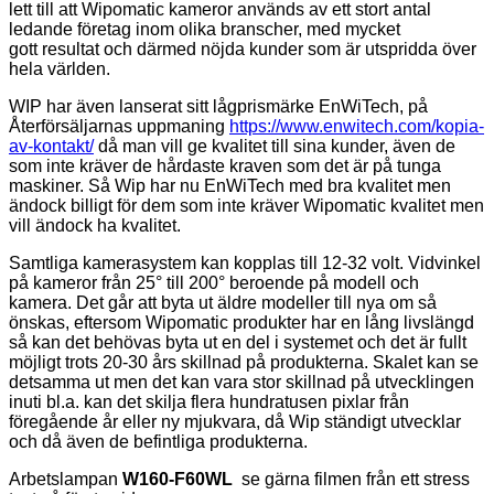
lett till att Wipomatic
kameror används av ett stort antal
ledande företag inom olika branscher, med mycket
gott
resultat och därmed nöjda kunder som är utspridda över
hela världen.
WIP har även lanserat sitt lågprismärke EnWiTech, på
Återförsäljarnas uppmaning
https://www.enwitech.com/kopia-
av-kontakt/
då man vill ge kvalitet till sina kunder, även de
som inte kräver de hårdaste kraven som det är på tunga
maskiner. Så Wip har nu EnWiTech med bra kvalitet men
ändock billigt för dem som inte kräver Wipomatic kvalitet men
vill ändock ha kvalitet.
Samtliga kamerasystem kan kopplas till 12-32 volt. Vidvinkel
på kameror från 25° till 200°
beroende på modell och
kamera. Det går att byta ut äldre modeller till nya om så
önskas, eftersom Wipomatic produkter har en lång livslängd
så kan det behövas byta ut en del i systemet och det är fullt
möjligt trots 20-30 års skillnad på produkterna. Skalet kan se
detsamma ut men det kan vara stor skillnad på utvecklingen
inuti bl.a. kan det skilja flera hundratusen pixlar från
föregående år eller ny mjukvara, då Wip ständigt utvecklar
och då även de befintliga produkterna.
Arbetslampan
W160-F60WL
se gärna filmen från ett stress