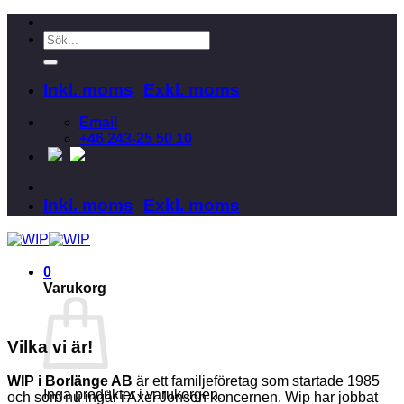
Skip
to
Sök
content
efter:
Inkl. moms
Exkl. moms
Email
+46 243-25 50 10
Inkl. moms
Exkl. moms
0
Varukorg
Vilka vi är!
WIP i Borlänge AB
är ett familjeföretag som startade 1985
Inga produkter i varukorgen.
och som nu ingår i Axel Jonson koncernen. Wip har jobbat