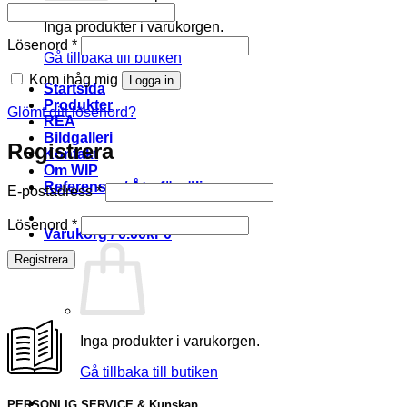
Inga produkter i varukorgen.
Obligatoriskt
Lösenord
*
Gå tillbaka till butiken
Kom ihåg mig
Logga in
Startsida
Produkter
Glömt ditt lösenord?
REA
Bildgalleri
Registrera
Kontakt
Om WIP
Referenser / Återförsäljare
Obligatoriskt
E-postadress
*
Obligatoriskt
Lösenord
*
Varukorg /
0.00
kr
0
Registrera
Inga produkter i varukorgen.
Gå tillbaka till butiken
PERSONLIG SERVICE & Kunskap