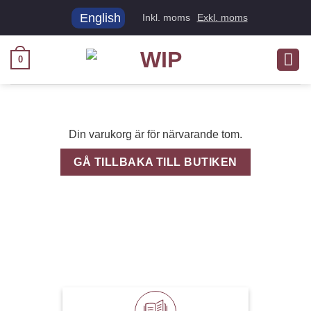
Skip
English
Inkl. moms
Exkl. moms
to
content
0
Din varukorg är för närvarande tom.
GÅ TILLBAKA TILL BUTIKEN