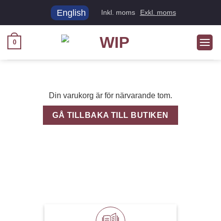
Skip
English
Inkl. moms
Exkl. moms
to
content
0
Din varukorg är för närvarande tom.
GÅ TILLBAKA TILL BUTIKEN