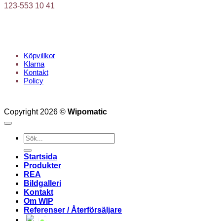
123-553 10 41
KUNDTJÄNST
Köpvillkor
Klarna
Kontakt
Policy
Copyright 2026 ©
Wipomatic
Sök
efter:
Startsida
Produkter
REA
Bildgalleri
Kontakt
Om WIP
Referenser / Återförsäljare