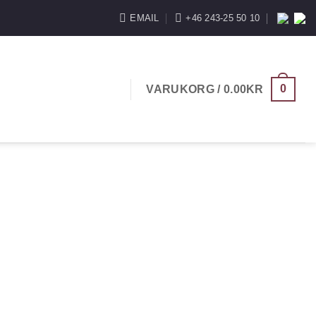
EMAIL
+46 243-25 50 10
0
VARUKORG /
0.00
KR