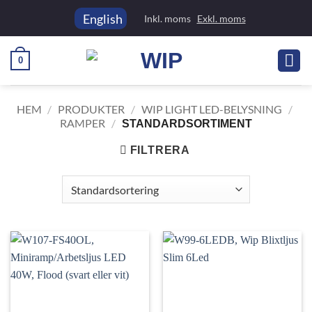
Skip
English
Inkl. moms
Exkl. moms
to
content
0
HEM
/
PRODUKTER
/
WIP LIGHT LED-BELYSNING
/
RAMPER
/
STANDARDSORTIMENT
FILTRERA