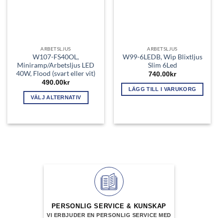
ARBETSLJUS
ARBETSLJUS
W107-FS40OL,
W99-6LEDB, Wip Blixtljus
Miniramp/Arbetsljus LED
Slim 6Led
40W, Flood (svart eller vit)
740.00
kr
490.00
kr
LÄGG TILL I VARUKORG
VÄLJ ALTERNATIV
Den
här
produkten
har
flera
varianter.
De
olika
alternativen
kan
PERSONLIG SERVICE & KUNSKAP
väljas
VI ERBJUDER EN PERSONLIG SERVICE MED